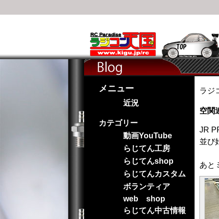
メニュー
ラジ
近況
空関
カテゴリー
JR
動画YouTube
並び
らじてん工房
らじてんshop
あと
らじてんカスタム
ボランティア
web shop
らじてん中古情報