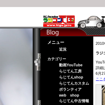
メニュー
201
近況
ラジ
カテゴリー
You
動画YouTube
詳細
らじてん工房
6月
らじてんshop
ここ
らじてんカスタム
ボランティア
web shop
らじてん中古情報