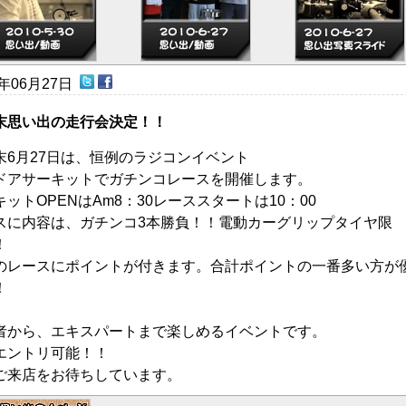
0年06月27日
末思い出の走行会決定！！
末6月27日は、恒例のラジコンイベント
ドアサーキットでガチンコレースを開催します。
キットOPENはAm8：30レーススタートは10：00
スに内容は、ガチンコ3本勝負！！電動カーグリップタイヤ限
！
のレースにポイントが付きます。合計ポイントの一番多い方が
！
者から、エキスパートまで楽しめるイベントです。
エントリ可能！！
ご来店をお待ちしています。