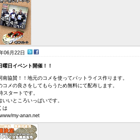
0年06月22日
日曜日イベント開催！！
阿南協賛！！地元のコメを使ってパットライス作ります。
のコメの良さをしてもらうため無料にて配布します。
0時スタートです。
はいいところいっぱいです。
くは
//www/my-anan.net