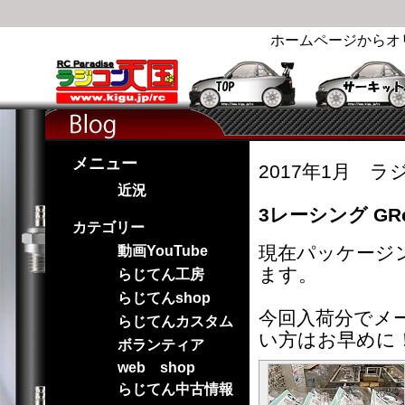
ホームページからオ
メニュー
2017年1月 ラ
近況
3レーシング GRe
カテゴリー
現在パッケージ
動画YouTube
ます。
らじてん工房
らじてんshop
今回入荷分でメ
らじてんカスタム
い方はお早めに
ボランティア
web shop
らじてん中古情報