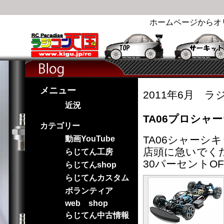
ホームページからオ
メニュー
2011年6月 ラ
近況
TA06プロシャ
カテゴリー
TA06シャーシ
動画YouTube
店頭に急いでく
らじてん工房
30パーセントO
らじてんshop
らじてんカスタム
ボランティア
web shop
らじてん中古情報