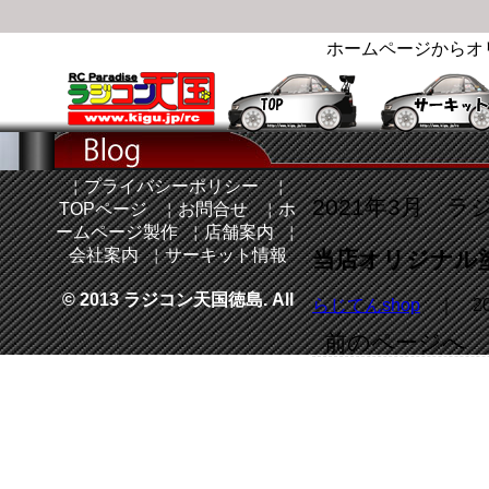
ホームページからオ
￤
プライバシーポリシー
￤
2021年3月 ラ
TOPページ
￤
お問合せ
￤
ホ
ームページ製作
￤
店舗案内
￤
会社案内
￤
サーキット情報
当店オリジナル
© 2013 ラジコン天国徳島. All
らじてんshop
｜ 20
前のページへ 
Rights Reserved.