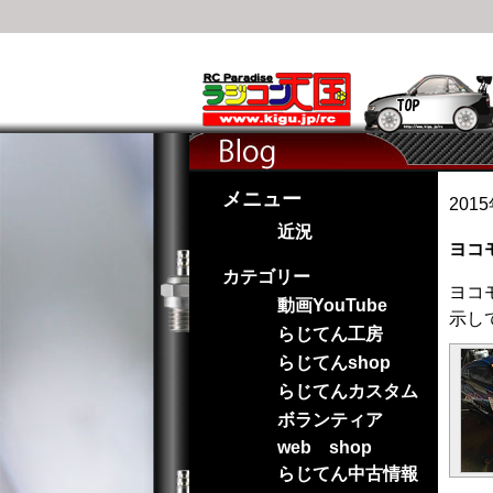
メニュー
201
近況
ヨコ
カテゴリー
ヨコ
動画YouTube
示し
らじてん工房
らじてんshop
らじてんカスタム
ボランティア
web shop
らじてん中古情報