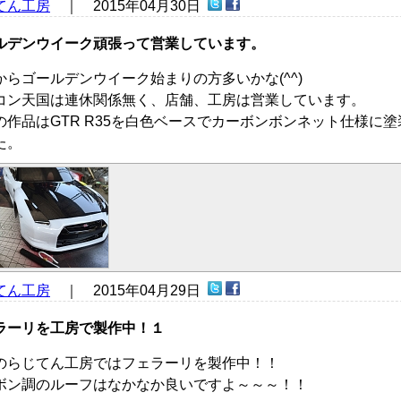
てん工房
｜ 2015年04月30日
ルデンウイーク頑張って営業しています。
からゴールデンウイーク始まりの方多いかな(^^)
コン天国は連休関係無く、店舗、工房は営業しています。
の作品はGTR R35を白色ベースでカーボンボンネット仕様に塗
た。
てん工房
｜ 2015年04月29日
ラーリを工房で製作中！１
のらじてん工房ではフェラーリを製作中！！
ボン調のルーフはなかなか良いですよ～～～！！