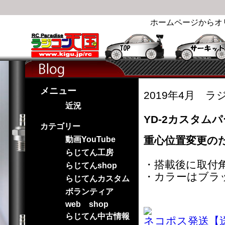
ホームページからオ
メニュー
2019年4月 ラ
近況
YD-2カスタム
カテゴリー
重心位置変更の
動画YouTube
らじてん工房
・搭載後に取付
らじてんshop
・カラーはブラ
らじてんカスタム
ボランティア
web shop
らじてん中古情報
ネコポス発送【送料