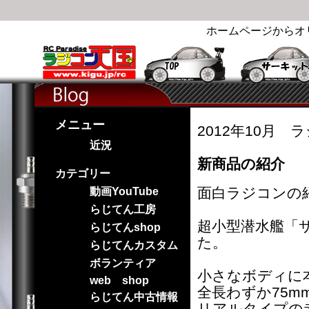
ホームページからオ
メニュー
2012年10月 
近況
新商品の紹介
カテゴリー
面白ラジコンの
動画YouTube
らじてん工房
超小型潜水艦「
らじてんshop
た。
らじてんカスタム
ボランティア
小さなボディに
web shop
全長わずか75mm
らじてん中古情報
リアルタイプの