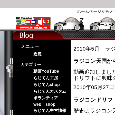
ホームページからオ
メニュー
2010年5月 ラ
近況
ラジコン天国か
カテゴリー
動画追加しまし
動画YouTube
ドリフトに興味
らじてん工房
らじてんshop
2010年05月27
らじてんカスタム
ボランティア
ラジコンドリフ
web shop
歴史はラジコン
らじてん中古情報