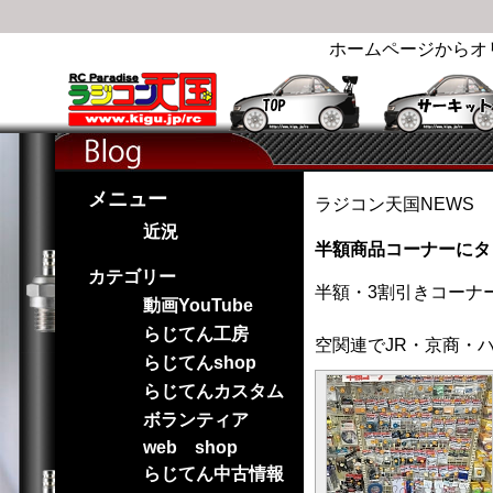
ホームページからオ
メニュー
ラジコン天国NEWS
近況
半額商品コーナーにタ
カテゴリー
半額・3割引きコーナ
動画YouTube
らじてん工房
空関連でJR・京商・
らじてんshop
らじてんカスタム
ボランティア
web shop
らじてん中古情報