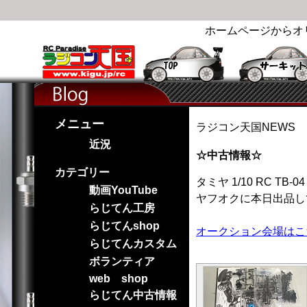
ホームページからオ
メニュー
ラジコン天国NEWS
近況
☆中古情報☆
カテゴリー
タミヤ 1/10 RC TB
動画YouTube
ヤフオクに本日出品し
らじてん工房
らじてんshop
オークション会場はこ
らじてんカスタム
ボランティア
web shop
らじてん中古情報