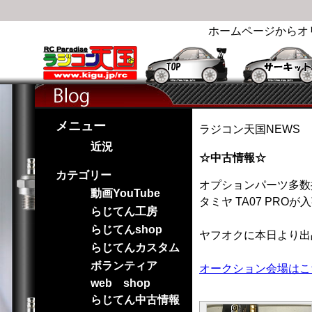
ホームページからオ
メニュー
ラジコン天国NEWS
近況
☆中古情報☆
カテゴリー
オプションパーツ多数
動画YouTube
タミヤ TA07 PRO
らじてん工房
らじてんshop
ヤフオクに本日より出
らじてんカスタム
ボランティア
オークション会場はこ
web shop
らじてん中古情報