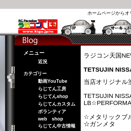
ホームページからオ
メニュー
ラジコン天国NE
近況
TETSUJIN NI
カテゴリー
当店オリジナル
動画YouTube
らじてん工房
TETSUJIN NISS
らじてんshop
LB☆PERFORMAN
らじてんカスタム
ボランティア
☆メタリックブ
web shop
☆ガンメタ
らじてん中古情報