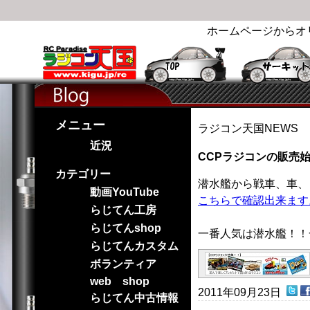
ホームページからオ
メニュー
ラジコン天国NEWS
近況
CCPラジコンの販売
カテゴリー
潜水艦から戦車、車、
動画YouTube
こちらで確認出来ます
らじてん工房
らじてんshop
一番人気は潜水艦！！
らじてんカスタム
ボランティア
web shop
2011年09月23日
らじてん中古情報